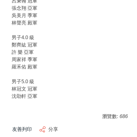
呂秉翰 冠軍
張念翔 亞軍
吳美月 季軍
林聲亮 殿軍
男子4.0 級
鄭齊紘 冠軍
許 樂 亞軍
周家祥 季軍
羅禾佑 殿軍
男子5.0 級
林冠文 冠軍
沈劭軒 亞軍
瀏覽數:
686
友善列印
分享