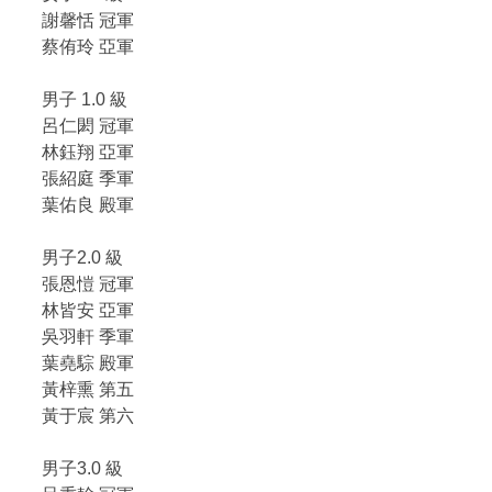
謝馨恬 冠軍
蔡侑玲 亞軍
男子 1.0 級
呂仁閎 冠軍
林鈺翔 亞軍
張紹庭 季軍
葉佑良 殿軍
男子2.0 級
張恩愷 冠軍
林皆安 亞軍
吳羽軒 季軍
葉堯騌 殿軍
黃梓熏 第五
黃于宸 第六
男子3.0 級