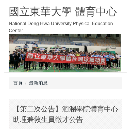
跳
國立東華大學 體育中心
到
主
National Dong Hwa University Physical Education
要
Center
內
容
區
首頁
最新消息
【第二次公告】洄瀾學院體育中心
助理兼救生員徵才公告