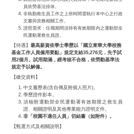
員依勞基法排休。
非執勤救生員工作之上班時間需執行本中心之行政
文書與庶務相關工作。
證照需求：任職期間須持有有效期限內之運動部全
民運動署救生員證。
【待遇】
最高薪資依學士學歷以「國立東華大學校務
基金工作人員僱用要點」規定支給35,276元，先予試
用2個月。試用期滿，經考核不合格，依勞動基準法
規定予以解僱。
【繳交資料】
中文履歷表(含自傳及附個人照片)。
學歷證件影本。
須檢附運動部全民運動
署
有效期限之救生員
證、相關證明及其他專業能力證明文件。
非「校園不適任人員」切結書（如附件）。
【甄選方式及相關說明】