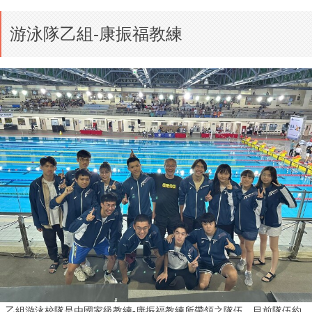
游泳隊乙組-康振福教練
乙組游泳校隊是由國家級教練-康振福教練所帶領之隊伍，目前隊伍約